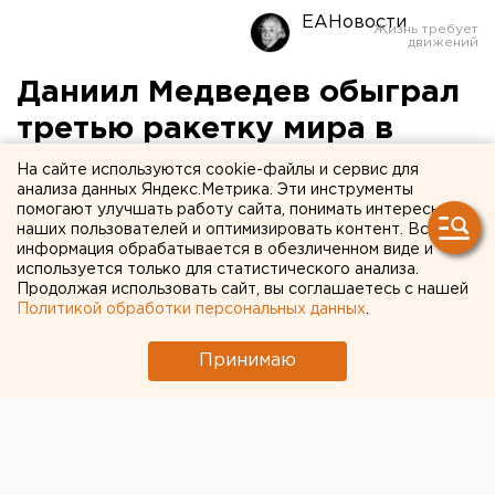
ЕАНовости
Даниил Медведев обыграл
третью ракетку мира в
первом круге Уимблдона
На сайте используются cookie-файлы и сервис для
анализа данных Яндекс.Метрика. Эти инструменты
помогают улучшать работу сайта, понимать интересы
наших пользователей и оптимизировать контент. Вся
информация обрабатывается в обезличенном виде и
используется только для статистического анализа.
Продолжая использовать сайт, вы соглашаетесь с нашей
Политикой обработки персональных данных
.
Принимаю