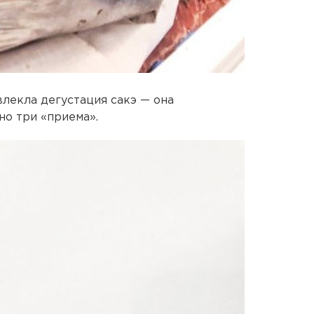
лекла дегустация сакэ — она
но три «приема».