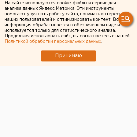
пострадали 10 человек
На сайте используются cookie-файлы и сервис для
анализа данных Яндекс.Метрика. Эти инструменты
помогают улучшать работу сайта, понимать интересы
В Перми автобус с пассажирами вылетел в кювет.
наших пользователей и оптимизировать контент. Вся
Авария произошла сегодня около 11:30, сообщает
информация обрабатывается в обезличенном виде и
используется только для статистического анализа.
пресс-служба краевого управления ГИБДД.
Продолжая использовать сайт, вы соглашаетесь с нашей
Политикой обработки персональных данных
.
Автобус НефАЗ с 20 пассажирами следовал из
Краснокамска в Пермь. При прохождении поворота
Принимаю
по неустановленной причине водитель не справился
с управлением и допустил опрокидывание автобуса
в кювет. Сейчас выясняются все обстоятельства
ДТП.
О пострадавших в ведомстве ничего не сообщают,
но, как пишет ТАСС со ссылкой на директора
Пермского краевого территориального центра
медицины катастроф Олега Федоткина, травмы
получили 10 человек, в том числе годовалый малыш.
Один взрослый и один ребенок от госпитализации