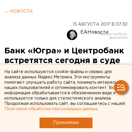
← НОВОСТИ
15 АВГУСТА 2017 В 07:30
ЕАНовости
Банк «Югра» и Центробанк
встретятся сегодня в суде
На сайте используются cookie-файлы и сервис для
Арбитраж Москвы сегодня начинает рассмотрение
анализа данных Яндекс.Метрика. Эти инструменты
иска банка «Югра» к Банку России. «Югра» оспорила
помогают улучшать работу сайта, понимать интересы
наших пользователей и оптимизировать контент. Вся
правомочность решения о введении в кредитной
информация обрабатывается в обезличенном виде и
организации временной администрации, принятого
используется только для статистического анализа.
10 июля.
Продолжая использовать сайт, вы соглашаетесь с нашей
Политикой обработки персональных данных
.
Как известно, в итоге регулятор 28 июля отозвал
Принимаю
лицензию «Югры», а 7 августа подал в Арбитражный
суд Москвы заявление о признании банка «Югра»