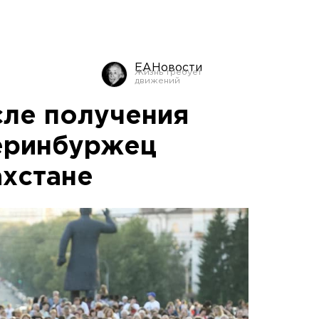
ЕАНовости
ле получения
еринбуржец
ахстане