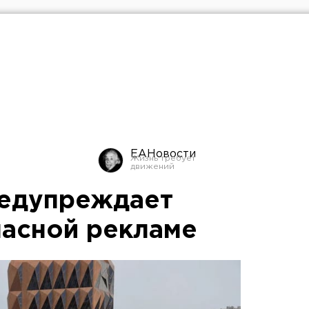
ЕАНовости
редупреждает
пасной рекламе