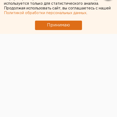
используется только для статистического анализа.
Продолжая использовать сайт, вы соглашаетесь с нашей
Политикой обработки персональных данных
.
Принимаю
© Фото из открытых источников
В Магнитогорске завершился матч первого тура
нового сезона Континентальной хоккейной лиги.
Екатеринбургский «Автомобилист» на выезде
сенсационно обыграл хозяев арены, вице-чемпиона
прошлого сезона, магнитогорский «Металлург».
Встреча завершилась при счете 5:2.