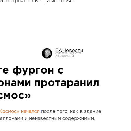
 застроят по КРТ, а история с
ЕАНовости
ге фургон с
онами протаранил
смос»
Космос» начался
после того, как в здание
баллонами и неизвестным содержимым,