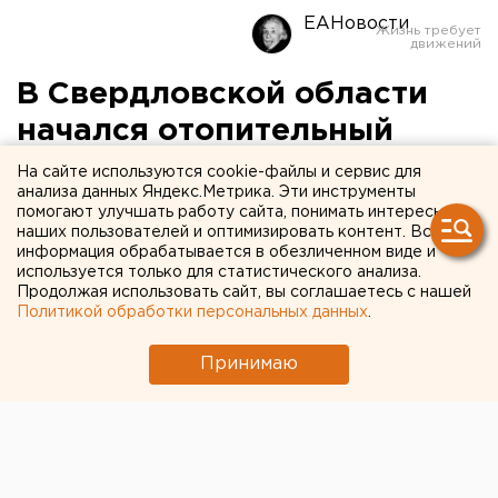
ЕАНовости
В Свердловской области
начался отопительный
сезон
На сайте используются cookie-файлы и сервис для
анализа данных Яндекс.Метрика. Эти инструменты
помогают улучшать работу сайта, понимать интересы
В нескольких свердловских муниципалитетах
наших пользователей и оптимизировать контент. Вся
стартовал отопительный сезон. Облкоммунэнерго
информация обрабатывается в обезличенном виде и
используется только для статистического анализа.
сообщило, что подача тепла началась в Пелыме.
Продолжая использовать сайт, вы соглашаетесь с нашей
Политикой обработки персональных данных
.
«Уже через несколько дней согреются батареи и в
других населенных пунктах области. В этом году
Принимаю
отопительный сезон в регионе стартовал немного
раньше – виноват холодный сентябрь», – отмечают
энергетики.
Обычно постановления о подаче тепла в