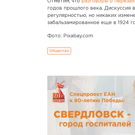
Отметим, что
разговоры о переза
годов прошлого века. Дискуссия 
регулярностью, но никаких измене
забальзамированное еще в 1924 го
Фото: Pixabay.com
Общество