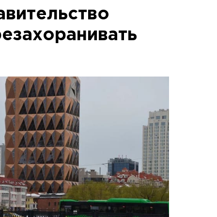
авительство
резахоранивать