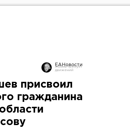
ЕАНовости
шев присвоил
ого гражданина
области
сову