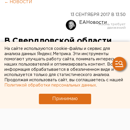
← НОВОСТИ
13 СЕНТЯБРЯ 2017 В 13:50
ЕАНовости
В Свердловской области
На сайте используются cookie-файлы и сервис для
начался сезон простуд
анализа данных Яндекс.Метрика. Эти инструменты
помогают улучшать работу сайта, понимать интересы
На Среднем Урале растет число заболевших
наших пользователей и оптимизировать контент. Вся
информация обрабатывается в обезличенном виде и
острыми респираторными вирусными инфекциями.
используется только для статистического анализа.
Продолжая использовать сайт, вы соглашаетесь с нашей
«За прошедшую календарную неделю в
Политикой обработки персональных данных
.
Свердловской области зарегистрировано 15 тыс. 711
случаев заболевания ОРВИ. Это на 27% больше,
Принимаю
нежели за предыдущую неделю», - сообщил на
пресс-конференции замруководителя
регионального управления Роспотребнадзора
Андрей Юровских.