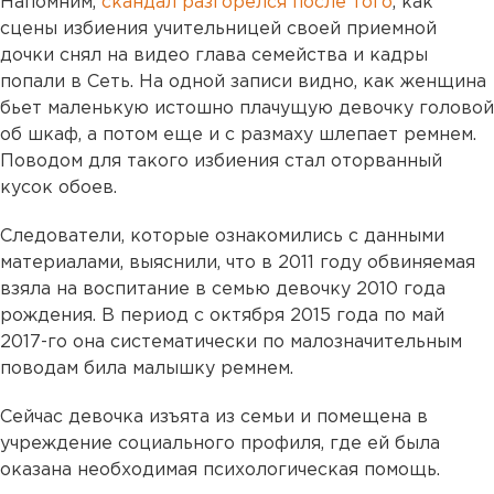
Напомним,
скандал разгорелся после того
, как
сцены избиения учительницей своей приемной
дочки снял на видео глава семейства и кадры
попали в Сеть. На одной записи видно, как женщина
бьет маленькую истошно плачущую девочку головой
об шкаф, а потом еще и с размаху шлепает ремнем.
Поводом для такого избиения стал оторванный
кусок обоев.
Следователи, которые ознакомились с данными
материалами, выяснили, что в 2011 году обвиняемая
взяла на воспитание в семью девочку 2010 года
рождения. В период с октября 2015 года по май
2017-го она систематически по малозначительным
поводам била малышку ремнем.
Сейчас девочка изъята из семьи и помещена в
учреждение социального профиля, где ей была
оказана необходимая психологическая помощь.