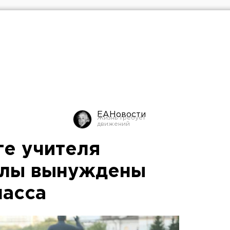
ЕАНовости
ге учителя
олы вынуждены
ласса