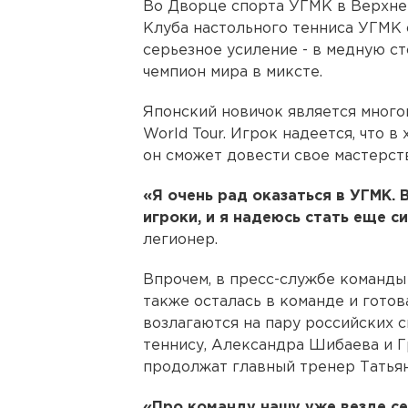
Во Дворце спорта УГМК в Верхн
Клуба настольного тенниса УГМК о
серьезное усиление - в медную с
чемпион мира в миксте.
Японский новичок является много
World Tour. Игрок надеется, что 
он сможет довести свое мастерст
«Я очень рад оказаться в УГМК.
игроки, и я надеюсь стать еще с
легионер.
Впрочем, в пресс-службе команды
также осталась в команде и готов
возлагаются на пару российских 
теннису, Александра Шибаева и Г
продолжат главный тренер Татьян
«Про команду нашу уже везде се