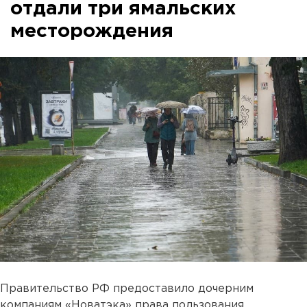
отдали три ямальских
месторождения
Правительство РФ предоставило дочерним
компаниям «Новатэка» права пользования