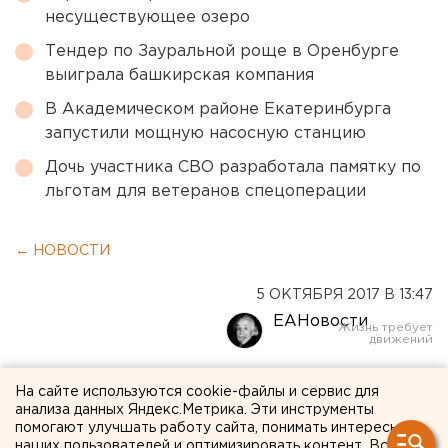
несуществующее озеро
Тендер по Зауральной роще в Оренбурге
выиграла башкирская компания
В Академическом районе Екатеринбурга
запустили мощную насосную станцию
Дочь участника СВО разработала памятку по
льготам для ветеранов спецоперации
← НОВОСТИ
5 ОКТЯБРЯ 2017 В 13:47
ЕАНовости
Дело курганца, который
На сайте используются cookie-файлы и сервис для
анализа данных Яндекс.Метрика. Эти инструменты
сжег труп бывшей
помогают улучшать работу сайта, понимать интересы
наших пользователей и оптимизировать контент. Вся