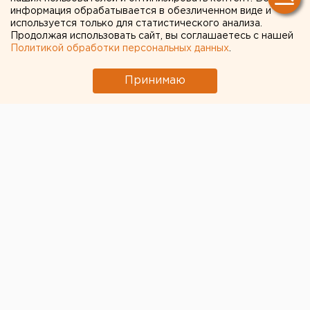
девушки, направили в суд
информация обрабатывается в обезличенном виде и
используется только для статистического анализа.
Продолжая использовать сайт, вы соглашаетесь с нашей
Политикой обработки персональных данных
.
Принимаю
© Фото из открытых источников
В Зауралье в суд передано дело двух молодых
мужчин, которые раскопали могилу и сожгли труп
бывшей девушки одного из них, сообщает пресс-