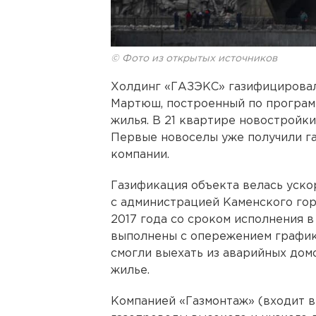
© Фото из открытых источников
Холдинг «ГАЗЭКС» газифицировал
Мартюш, построенный по программ
жилья. В 21 квартире новостройк
Первые новоселы уже получили га
компании.
Газификация объекта велась уск
с администрацией Каменского гор
2017 года со сроком исполнения в
выполнены с опережением графика
смогли выехать из аварийных домо
жилье.
Компанией «Газмонтаж» (входит 