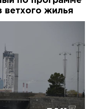
ный по программе
з ветхого жилья