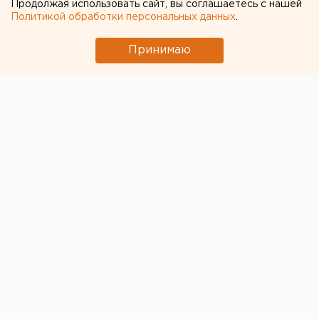
Продолжая использовать сайт, вы соглашаетесь с нашей
Политикой обработки персональных данных
.
Принимаю
© Фото из открытых источников
Вице-мэр Екатеринбурга Евгений Архипов
рассказал, как изменится движение по
Макаровскому мосту после его
открытия
23 октября.
По его словам, автомобили и автобусы будут
двигаться как до закрытия – в каждую сторону