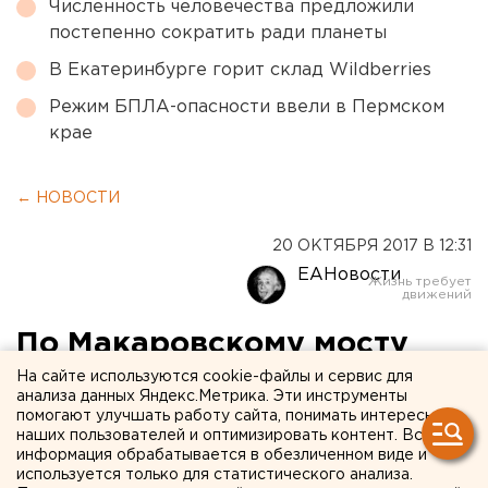
Численность человечества предложили
постепенно сократить ради планеты
В Екатеринбурге горит склад Wildberries
Режим БПЛА-опасности ввели в Пермском
крае
← НОВОСТИ
20 ОКТЯБРЯ 2017 В 12:31
ЕАНовости
По Макаровскому мосту
после открытия будут
На сайте используются cookie-файлы и сервис для
анализа данных Яндекс.Метрика. Эти инструменты
ходить только два трамвая
помогают улучшать работу сайта, понимать интересы
наших пользователей и оптимизировать контент. Вся
информация обрабатывается в обезличенном виде и
используется только для статистического анализа.