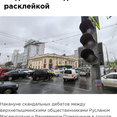
расклейкой
Накануне скандальных дебатов между
верхнепышминскими общественниками Русланом
Магамуровым и Вениамином Помазкиным в городе