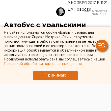
9 НОЯБРЯ 2017 В 11:21
ЕАНовости
Автобус с уральскими
детьми, попавший в аварию
На сайте используются cookie-файлы и сервис для
анализа данных Яндекс.Метрика. Эти инструменты
под Ярославлем, ехал без
помогают улучшать работу сайта, понимать интересы
наших пользователей и оптимизировать контент. Вся
сопровождения
информация обрабатывается в обезличенном виде и
используется только для статистического анализа.
Продолжая использовать сайт, вы соглашаетесь с нашей
Автобус «Яроблтура», в котором перевозили
Политикой обработки персональных данных
.
школьников из Екатеринбурга, ехал без
сопровождения ГИБДД, пишет «ЯрNews».
Принимаю
Сопровождение должно осуществляться при
организованной перевозке восьми и более детей.
Напомним
, что авария произошла на 194 км трассы
М-8 «Холмогоры». Автобус с детьми направлялся из