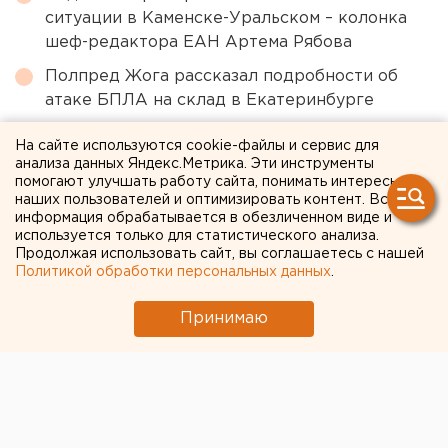
ситуации в Каменске-Уральском – колонка
шеф-редактора ЕАН Артема Рябова
Полпред Жога рассказал подробности об
атаке БПЛА на склад в Екатеринбурге
Китайские перевозчики потеснили
На сайте используются cookie-файлы и сервис для
российские компании с внутреннего рынка
анализа данных Яндекс.Метрика. Эти инструменты
помогают улучшать работу сайта, понимать интересы
«Основа уюта сотен тысяч домов»: на
наших пользователей и оптимизировать контент. Вся
екатеринбургском Заводе керамических
информация обрабатывается в обезличенном виде и
используется только для статистического анализа.
изделий наградили лучших сотрудников
Продолжая использовать сайт, вы соглашаетесь с нашей
Политикой обработки персональных данных
.
← НОВОСТИ
Принимаю
18 НОЯБРЯ 2017 В 17:16
ЕАНовости
В Москве двух сотрудников