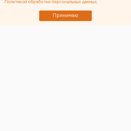
Политикой обработки персональных данных
.
Принимаю
© Фото из открытых источников
В официальные структуры Евросоюза поступило
обращение с требованием запретить оборот новых
двухсотрублевых российских купюр, где
изображены достопримечательности
аннексированного Севастополя. Письмо есть в
распоряжении «Известий».
Автором инициативы стал один из лидеров