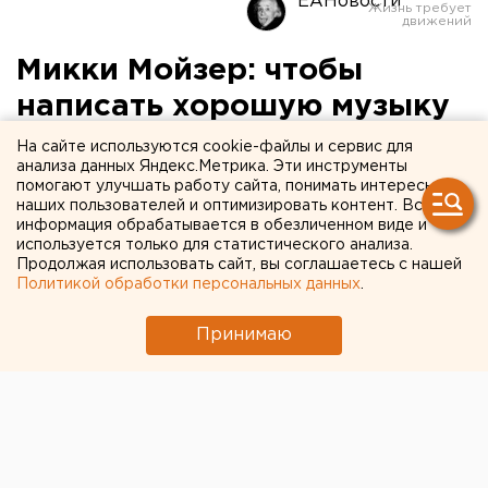
ЕАНовости
Микки Мойзер: чтобы
написать хорошую музыку
для кино, нужно
На сайте используются cookie-файлы и сервис для
анализа данных Яндекс.Метрика. Эти инструменты
пропустить историю через
помогают улучшать работу сайта, понимать интересы
наших пользователей и оптимизировать контент. Вся
сердце
информация обрабатывается в обезличенном виде и
используется только для статистического анализа.
Продолжая использовать сайт, вы соглашаетесь с нашей
Политикой обработки персональных данных
.
Принимаю