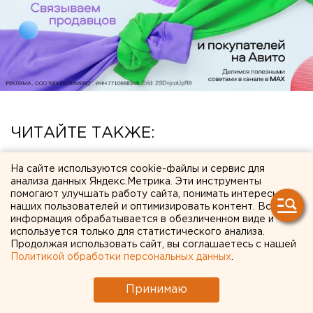
ЧИТАЙТЕ ТАКЖЕ:
Арестованная свердловская чиновница
На сайте используются cookie-файлы и сервис для
попытается выйти из СИЗО
анализа данных Яндекс.Метрика. Эти инструменты
помогают улучшать работу сайта, понимать интересы
Три человека погибли и 13 пострадали в
наших пользователей и оптимизировать контент. Вся
информация обрабатывается в обезличенном виде и
результате атаки ВСУ на Геленджик
используется только для статистического анализа.
Федеральные компании не могут найти в
Продолжая использовать сайт, вы соглашаетесь с нашей
Политикой обработки персональных данных
.
Екатеринбурге земли под апартаменты
Под Екатеринбургом диверсанты взорвали
Принимаю
создателя дрона «Упырь»