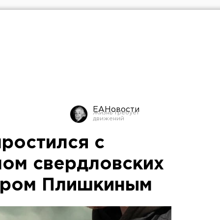
ЕАНовости
простился с
ом свердловских
иром Плишкиным