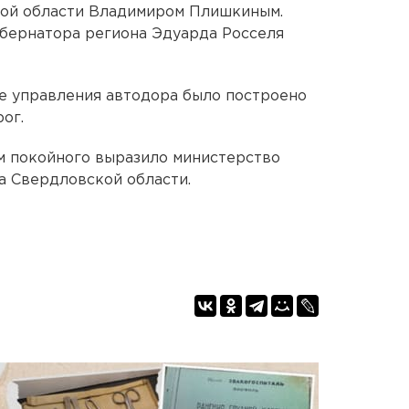
ой области Владимиром Плишкиным.
убернатора региона Эдуарда Росселя
е управления автодора было построено
ог.
м покойного выразило министерство
а Свердловской области.