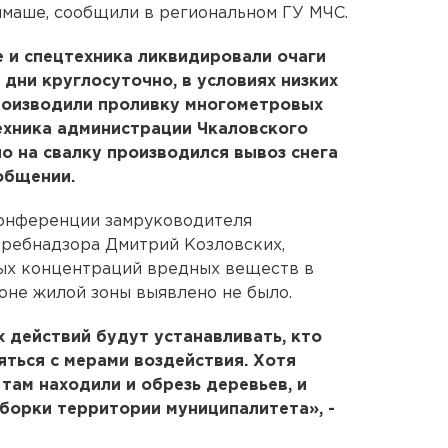
маше, сообщили в региональном ГУ МЧС.
 и спецтехника ликвидировали очаги
и дни круглосуточно, в условиях низких
роизводили проливку многометровых
ехника администрации Чкаловского
о на свалку производился вывоз снега
ообщении.
конференции замруководителя
требнадзора Дмитрий Козловских,
ых концентраций вредных веществ в
оне жилой зоны выявлено не было.
 действий будут устанавливать, кто
яться с мерами воздействия. Хотя
 там находили и обрезь деревьев, и
уборки территории муниципалитета», -