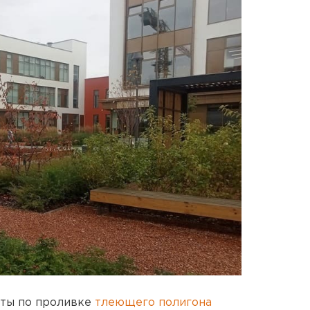
оты по проливке
тлеющего полигона