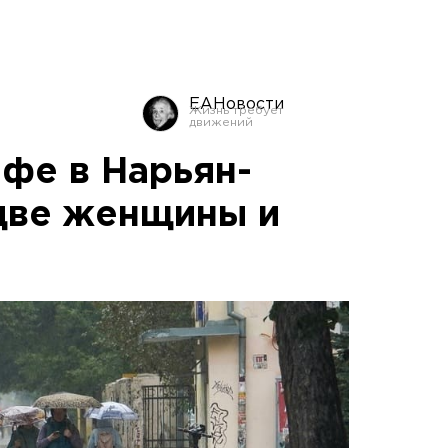
ЕАНовости
офе в Нарьян-
две женщины и