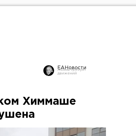
ЕАНовости
ском Химмаше
тушена