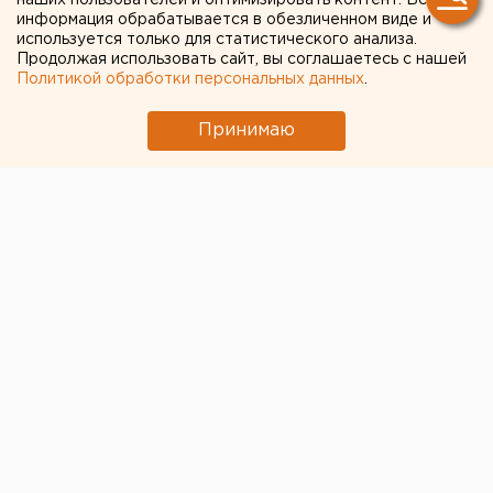
наших пользователей и оптимизировать контент. Вся
информация обрабатывается в обезличенном виде и
используется только для статистического анализа.
Продолжая использовать сайт, вы соглашаетесь с нашей
Политикой обработки персональных данных
.
Принимаю
© Фото из открытых источников
Екатеринбургское трамвайно-троллейбусное депо
добавило вагоны на маршруте № 18, сообщает
транспортное предприятие.
«В связи с вводом в эксплуатацию трамвайной
линии по улице Татищева и на основании данных
обследования пассажиропотока увеличен выпуск