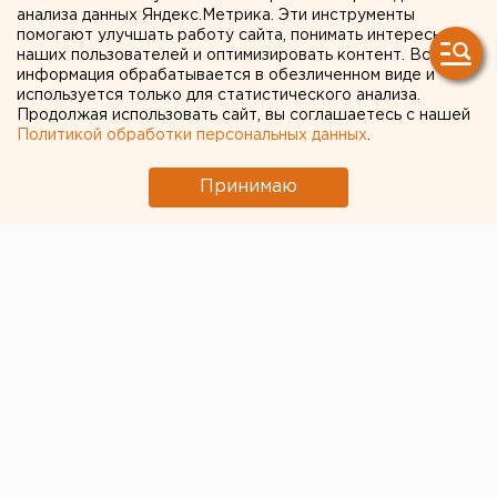
Свердловской области
анализа данных Яндекс.Метрика. Эти инструменты
помогают улучшать работу сайта, понимать интересы
наших пользователей и оптимизировать контент. Вся
информация обрабатывается в обезличенном виде и
используется только для статистического анализа.
Продолжая использовать сайт, вы соглашаетесь с нашей
Политикой обработки персональных данных
.
Принимаю
В Чебоксарах в результате совместной
спецоперации ФСБ и Следственного комитета
задержан подозреваемый в покушении на убийство