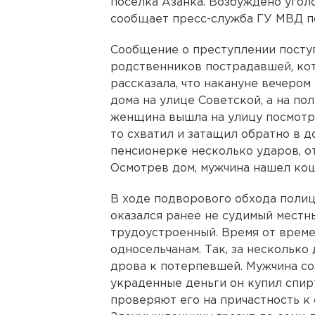
поселка Азанка. Возбуждено угол
сообщает пресс-служба ГУ МВД п
Сообщение о преступлении посту
родственников пострадавшей, ко
рассказала, что накануне вечером
дома на улице Советской, а на по
женщина вышла на улицу посмотре
то схватил и затащил обратно в 
пенсионерке несколько ударов, от
Осмотрев дом, мужчина нашел кош
В ходе подворового обхода полиц
оказался ранее не судимый местн
трудоустроенный. Время от време
односельчанам. Так, за несколько
дрова к потерпевшей. Мужчина соз
украденные деньги он купил спир
проверяют его на причастность к