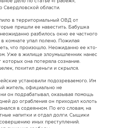
овное дело по статье «Грабеж»,
о Свердловской области.
пило в территориальный ОВД от
торые пришли ее навестить. Бабушка
 неожиданно разбилось окно ее частного
л в комнате упал полено. Пожилая
ть, что произошло. Неожиданно ее кто-
дом. Уже в жилище злоумышленник нанес
 которых она потеряла сознание.
елек, похитил деньги и скрылся.
ейские установили подозреваемого. Им
ый житель, официально не
ни он подрабатывал, оказывая помощь
 дней до ограбления он приходил колоть
нался в содеянном. По его словам, на
тные напитки и отдал долги. Сыщики
 совершению иных преступлений.