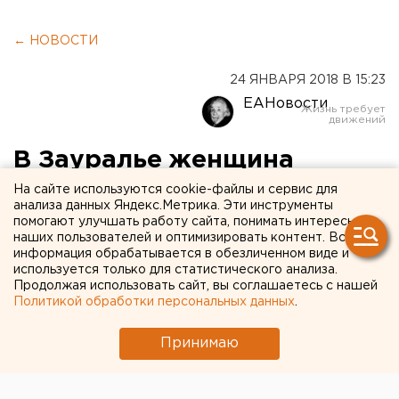
← НОВОСТИ
24 ЯНВАРЯ 2018 В 15:23
ЕАНовости
В Зауралье женщина
пыталась взять на себя
На сайте используются cookie-файлы и сервис для
анализа данных Яндекс.Метрика. Эти инструменты
убийство, совершенное ее
помогают улучшать работу сайта, понимать интересы
наших пользователей и оптимизировать контент. Вся
сыном
информация обрабатывается в обезличенном виде и
используется только для статистического анализа.
Продолжая использовать сайт, вы соглашаетесь с нашей
В Курганской области женщина пыталась взять на
Политикой обработки персональных данных
.
себя вину за убийство, которое на самом деле
совершил ее сын, сообщили в пресс-службе
Принимаю
регионального следственного управления.
По данным ведомства, ранее судимая жительница