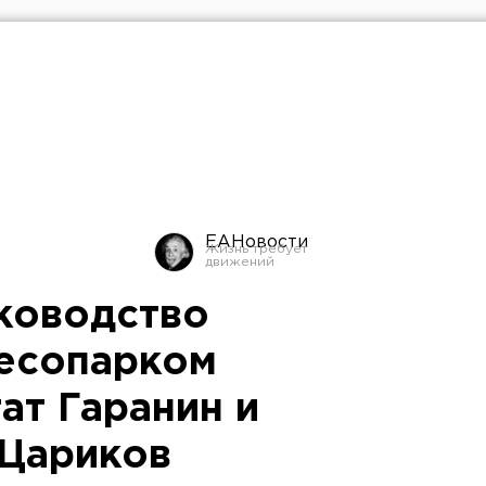
ЕАНовости
уководство
есопарком
ат Гаранин и
 Цариков