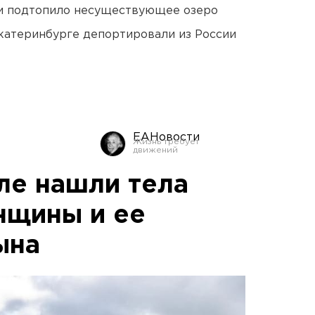
ти подтопило несуществующее озеро
Екатеринбурге депортировали из России
ЕАНовости
е нашли тела
нщины и ее
ына