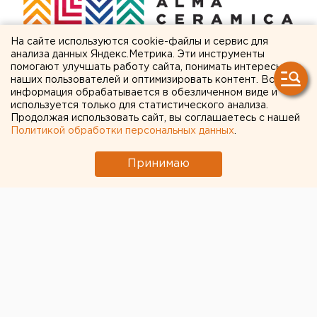
На сайте используются cookie-файлы и сервис для
анализа данных Яндекс.Метрика. Эти инструменты
помогают улучшать работу сайта, понимать интересы
ЧИТАЙТЕ ТАКЖЕ:
наших пользователей и оптимизировать контент. Вся
информация обрабатывается в обезличенном виде и
В Свердловской области пересчитали
используется только для статистического анализа.
Продолжая использовать сайт, вы соглашаетесь с нашей
доплаты к пенсиям летчикам и шахтерам
Политикой обработки персональных данных
.
МИД призвал россиян готовиться к затяжной
войне
Принимаю
Челябинцев предупредили о возможном
выходе из берегов реки Миасс
Режим БПЛА-опасности ввели в Пермском
крае
Очевидец рассказал про атаку на склад
Wildberries в Екатеринбурге