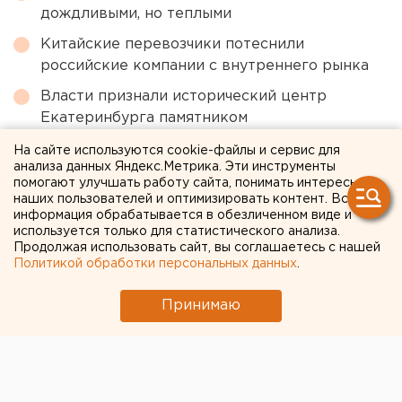
дождливыми, но теплыми
Китайские перевозчики потеснили
российские компании с внутреннего рынка
Власти признали исторический центр
Екатеринбурга памятником
Среди погибших в страшном ДТП в
На сайте используются cookie-файлы и сервис для
анализа данных Яндекс.Метрика. Эти инструменты
Свердловской области оказался известный
помогают улучшать работу сайта, понимать интересы
спортсмен
наших пользователей и оптимизировать контент. Вся
информация обрабатывается в обезличенном виде и
Челябинцев предупредили о возможном
используется только для статистического анализа.
выходе из берегов реки Миасс
Продолжая использовать сайт, вы соглашаетесь с нашей
Политикой обработки персональных данных
.
← НОВОСТИ
Принимаю
28 ФЕВРАЛЯ 2018 В 14:51
ЕАНовости