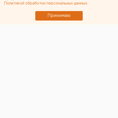
Политикой обработки персональных данных
.
Принимаю
© Фото из открытых источников
В финском Контиолахти сегодня стартует первый
после Олимпиады в Южной Корее этап Кубка мира
по биатлону.
Со стороны России участниками станут следующие
атлеты.
Женщины: Екатерина Юрлова-Перхт,