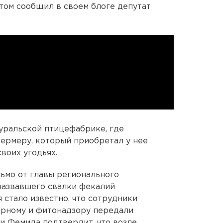
том сообщил в своем блоге депутат
еуральской птицефабрике, где
фермеру, который приобретал у нее
воих угодьях.
сьмо от главы регионального
назвавшего свалки фекалий
 стало известно, что сотрудники
рному и фитонадзору передали
ли Фемида подтвердит, что возле