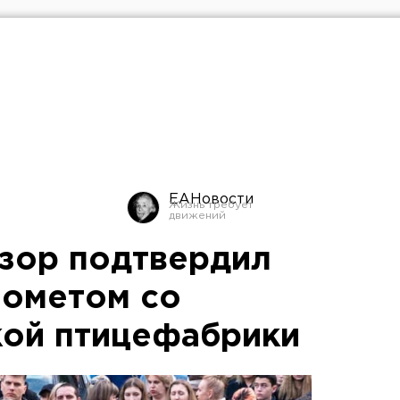
ЕАНовости
зор подтвердил
пометом со
кой птицефабрики