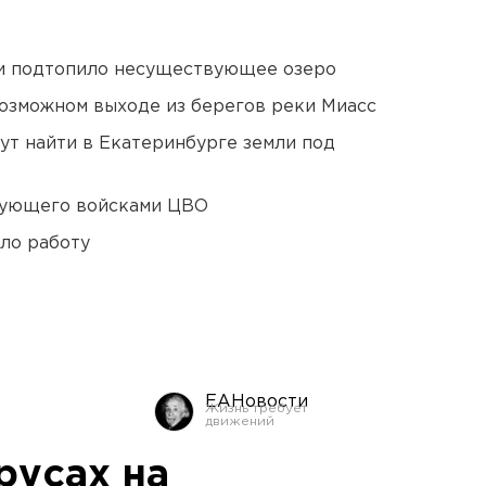
ти подтопило несуществующее озеро
озможном выходе из берегов реки Миасс
ут найти в Екатеринбурге земли под
дующего войсками ЦВО
ло работу
ЕАНовости
русах на