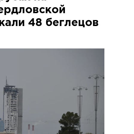
вердловской
жали 48 беглецов