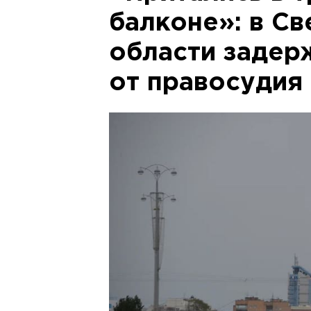
балконе»: в С
области задер
от правосудия