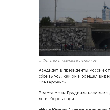
© Фото из открытых источников
Кандидат в президенты России о
сбрить усы, как он и обещал ви
«Интерфакс».
Вместе с тем Грудинин напомнил 
до выборов пари.
«Мы с Юрием Александровичем Д