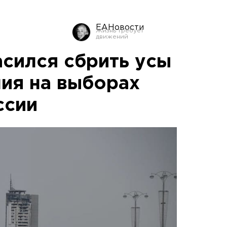
ЕАНовости
асился сбрить усы
ия на выборах
ссии