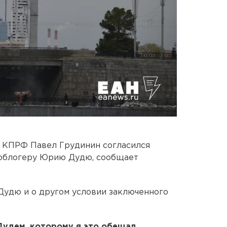
т КПРФ Павел Грудинин согласился
деоблогеру Юрию Дудю, сообщает
Дудю и о другом условии заключенного
удем, которому я это обещал,