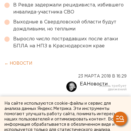
В Ревде задержали рецидивиста, избившего
инвалида-участника СВО
Выходные в Свердловской области будут
дождливыми, но теплыми
Выросло число пострадавших после атаки
БПЛА на НПЗ в Краснодарском крае
← НОВОСТИ
23 МАРТА 2018 В 16:29
ЕАНовости
Тюменец получил срок за
На сайте используются cookie-файлы и сервис для
анализа данных Яндекс.Метрика. Эти инструменты
попытку сжечь заживо
помогают улучшать работу сайта, понимать интересы
наших пользователей и оптимизировать контент. Вся
нескольких женщин и
информация обрабатывается в обезличенном виде и
используется только для статистического анализа.