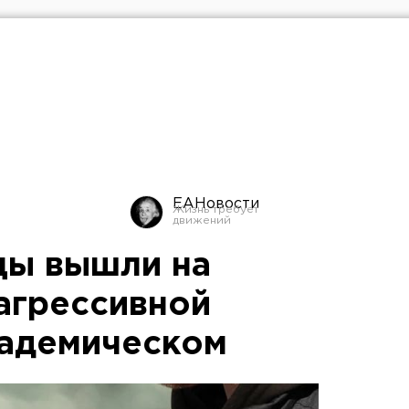
ЕАНовости
цы вышли на
 агрессивной
кадемическом