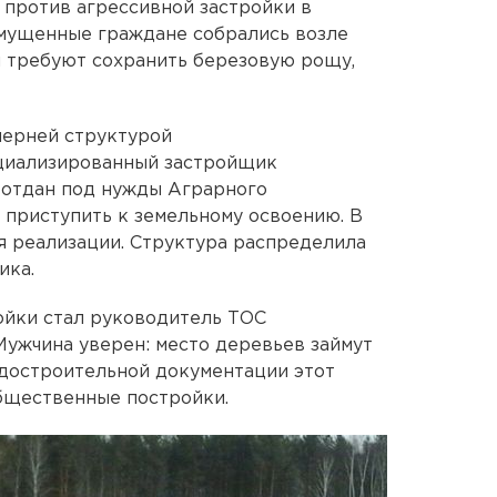
 против агрессивной застройки в
мущенные граждане собрались возле
и требуют сохранить березовую рощу,
черней структурой
циализированный застройщик
л отдан под нужды Аграрного
 приступить к земельному освоению. В
я реализации. Структура распределила
ика.
ойки стал руководитель ТОС
Мужчина уверен: место деревьев займут
адостроительной документации этот
бщественные постройки.