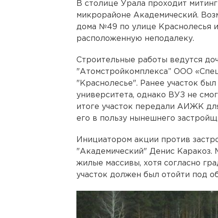
В столице Урала проходит митинг
микрорайоне Академический. Воз
дома №49 по улице Краснолесья 
расположенную неподалеку.
Строительные работы ведутся до
"Атомстройкомплекса” ООО «Спе
"Краснолесье". Ранее участок бы
университета, однако ВУЗ не смог
итоге участок передали АИЖК дл
его в пользу нынешнего застройщ
Инициатором акции против застр
"Академический" Денис Каракоз. 
жилые массивы, хотя согласно гр
участок должен был отойти под о