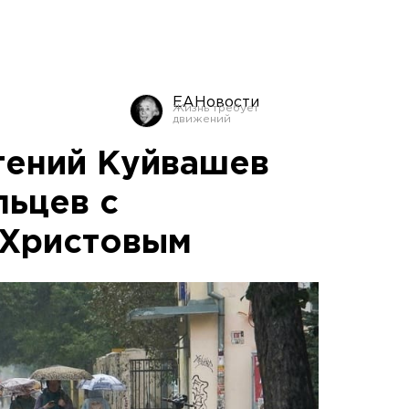
ЕАНовости
гений Куйвашев
льцев с
 Христовым