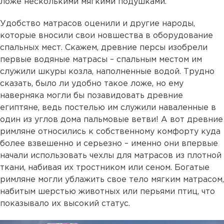
ложе несколькими мягкими подушками.
Удобство матрасов оценили и другие народы,
которые вносили свои новшества в оборудование
спальных мест. Скажем, древние персы изобрели
первые водяные матрасы – спальным местом им
служили шкуры козла, наполненные водой. Трудно
сказать, было ли удобно такое ложе, но ему
наверняка могли бы позавидовать древние
египтяне, ведь постелью им служили наваленные в
один из углов дома пальмовые ветви! А вот древние
римляне относились к собственному комфорту куда
более взвешенно и серьезно – именно они впервые
начали использовать чехлы для матрасов из плотной
ткани, набивая их тростником или сеном. Богатые
римляне могли ублажить свое тело мягким матрасом,
набитым шерстью животных или перьями птиц, что
показывало их высокий статус.