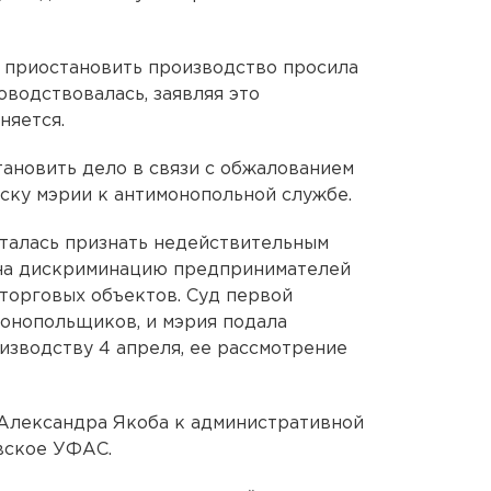
е приостановить производство просила
оводствовалась, заявляя это
няется.
тановить дело в связи с обжалованием
иску мэрии к антимонопольной службе.
талась признать недействительным
на дискриминацию предпринимателей
торговых объектов. Суд первой
монопольщиков, и мэрия подала
изводству 4 апреля, ее рассмотрение
и Александра Якоба к административной
вское УФАС.