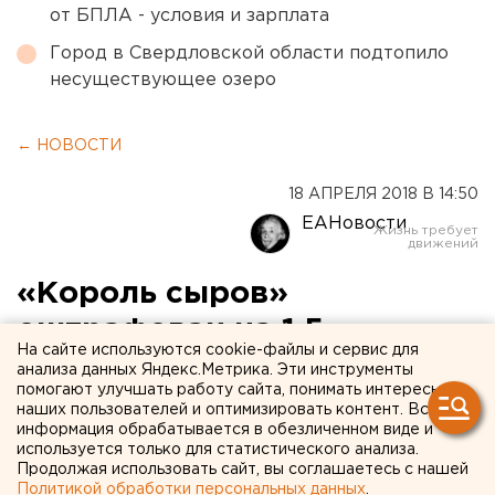
от БПЛА - условия и зарплата
Город в Свердловской области подтопило
несуществующее озеро
← НОВОСТИ
18 АПРЕЛЯ 2018 В 14:50
ЕАНовости
«Король сыров»
оштрафован на 1,5
На сайте используются cookie-файлы и сервис для
миллиона за
анализа данных Яндекс.Метрика. Эти инструменты
помогают улучшать работу сайта, понимать интересы
гастарбайтеров-нелегалов
наших пользователей и оптимизировать контент. Вся
информация обрабатывается в обезличенном виде и
в Верхней Пышме
используется только для статистического анализа.
Продолжая использовать сайт, вы соглашаетесь с нашей
Политикой обработки персональных данных
.