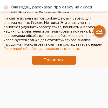
Очевидец рассказал про атаку на склад
Wildberries в Екатеринбурге
На сайте используются cookie-файлы и сервис для
Свердловский титановый гигант получил
анализа данных Яндекс.Метрика. Эти инструменты
крупный убыток
помогают улучшать работу сайта, понимать интересы
наших пользователей и оптимизировать контент. Вся
информация обрабатывается в обезличенном виде и
используется только для статистического анализа.
← НОВОСТИ
Продолжая использовать сайт, вы соглашаетесь с нашей
Политикой обработки персональных данных
.
19 АПРЕЛЯ 2018 В 14:00
ЕАНовости
Принимаю
Главному «оперативнику»
свердловской полиции
Олегу Курачу нашли
замену