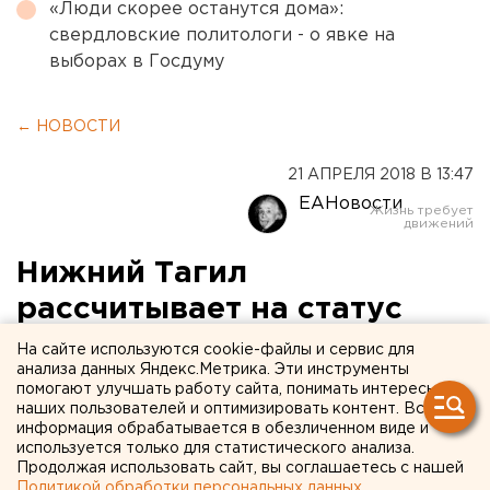
«Люди скорее останутся дома»:
свердловские политологи - о явке на
выборах в Госдуму
← НОВОСТИ
21 АПРЕЛЯ 2018 В 13:47
ЕАНовости
Нижний Тагил
рассчитывает на статус
территории опережающего
На сайте используются cookie-файлы и сервис для
анализа данных Яндекс.Метрика. Эти инструменты
развития
помогают улучшать работу сайта, понимать интересы
наших пользователей и оптимизировать контент. Вся
информация обрабатывается в обезличенном виде и
используется только для статистического анализа.
Продолжая использовать сайт, вы соглашаетесь с нашей
Политикой обработки персональных данных
.