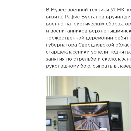
В Музее военной техники УГМК, 
визита, Рафис Бурганов вручил ди
военно-патриотических сборах, о
и воспитанников верхнепышминско
торжественной церемонии ребят 
губернатора Свердловской област
старшеклассники успели поднятьс
занятия по стрельбе и скалолаза
рукопашному бою, сыграть в лазер