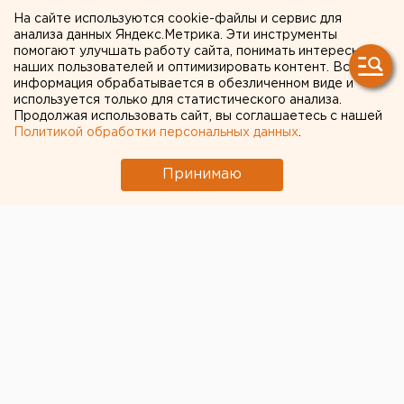
Екатеринбурга
На сайте используются cookie-файлы и сервис для
анализа данных Яндекс.Метрика. Эти инструменты
помогают улучшать работу сайта, понимать интересы
наших пользователей и оптимизировать контент. Вся
информация обрабатывается в обезличенном виде и
используется только для статистического анализа.
Продолжая использовать сайт, вы соглашаетесь с нашей
Политикой обработки персональных данных
.
Принимаю
© Фото из открытых источников
В Екатеринбурге начался сезон аллергии - в воздухе
наблюдается низкая концентрация пыльцы березы.