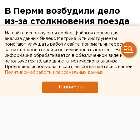
В Перми возбудили дело
из-за столкновения поезда
с трактором
На сайте используются cookie-файлы и сервис для
анализа данных Яндекс.Метрика. Эти инструменты
помогают улучшать работу сайта, понимать интересы
В Перми возбуждено уголовное дело из-за
наших пользователей и оптимизировать контент. Вся
столкновения товарняка с трактором, сообщили в
информация обрабатывается в обезличенном виде и
используется только для статистического анализа.
Уральском следственном управлении на
Продолжая использовать сайт, вы соглашаетесь с нашей
транспорте.
Политикой обработки персональных данных
.
По версии следствия, ДТП произошло 5 апреля в
Принимаю
11:08.
Колесный трактор, который находился на перроне
между вторым и третьим путями станции Пермь-2,
выехал на второй путь главного направления, где в
тот момент шел грузовой поезд. В результате
водитель трактора получил тяжелые травмы.