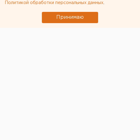
Политикой обработки персональных данных
.
Принимаю
© Фото из открытых источников
Профсоюзы подвели предварительные итоги
вчерашних первомайских демонстраций. По
предварительной информации из регионов, число
участников акций превысило 2,7 млн членов
профсоюзов в 735 городах и районах России.
Наиболее массовые акции в городах: Москве (100
тыс.), Новороссийске (60 тыс.) Якутске, Краснодаре