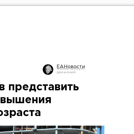
ЕАНовости
в представить
овышения
озраста