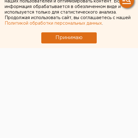
наших пользователей и оптимизировать контент. Вся
информация обрабатывается в обезличенном виде и
используется только для статистического анализа.
Продолжая использовать сайт, вы соглашаетесь с нашей
Политикой обработки персональных данных
.
Принимаю
© Фото из открытых источников
Общественный форум «Казачья сила Урала»
стартовал 5 мая в Екатеринбурге. На большой
площадке рядом с КРК «Уралец» развернулись
ярмарка, выставки, а на специально сооруженной