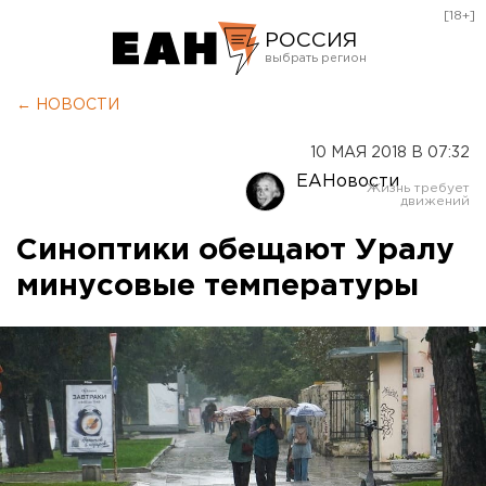
[18+]
РОССИЯ
Екатеринбург
← НОВОСТИ
Челябинск
10 МАЯ 2018 В 07:32
Курган
ЕАНовости
Оренбург
Синоптики обещают Уралу
минусовые температуры